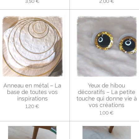
3,50 €
2,00 €
Anneau en métal – La
Yeux de hibou
base de toutes vos
décoratifs – La petite
inspirations
touche qui donne vie à
vos créations
1,20 €
1,00 €