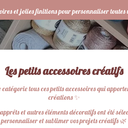
oires et jolies finitions pour personnaliser toutes
Les petits accessoires créatifs
catégorie tous ces petits accessoires qui apporten
créations ✨
apprêts et autres éléments décoratifs ont été sél
personnaliser et sublimer vos projets créatifs 🌿