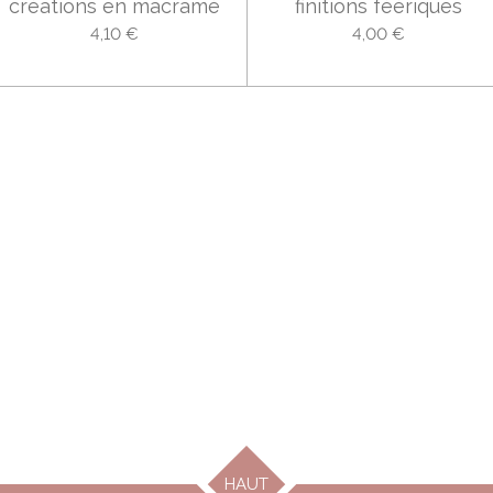
créations en macramé
finitions féériques
4,10 €
4,00 €
HAUT