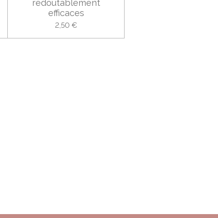
redoutablement
efficaces
2,50 €