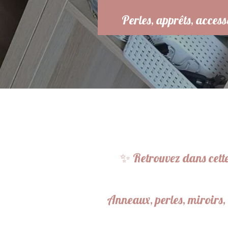
Perles, apprêts, access
✨ Retrouvez dans cette 
Anneaux, perles, miroirs, 