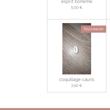
esprit bohème
5,00 €
Nouveauté
coquillage cauris
3,50 €