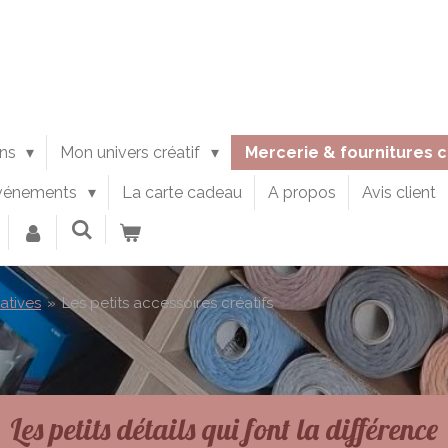
ons
Mon univers créatif
Mercerie & fournitures 
vénements
La carte cadeau
A propos
Avis client
atives
»
Les petits accessoires créatifs
Les petits détails qui font la différence