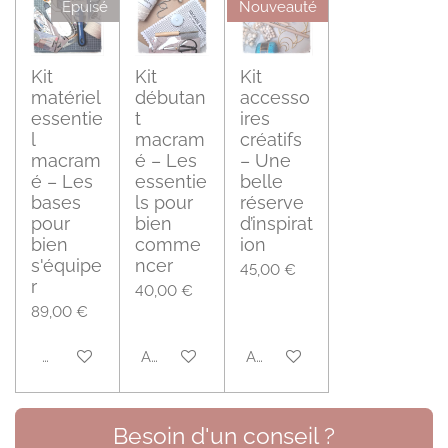
Épuisé
Nouveauté
Kit
Kit
Kit
matériel
débutan
accesso
essentie
t
ires
l
macram
créatifs
macram
é – Les
– Une
é – Les
essentie
belle
bases
ls pour
réserve
pour
bien
d’inspirat
bien
comme
ion
s'équipe
ncer
45,00 €
r
40,00 €
89,00 €
M'avertir si disponible
Ajouter au panier
Ajouter au panier
Besoin d'un conseil ?