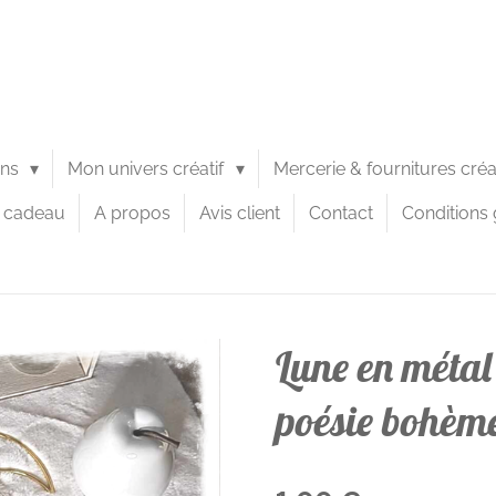
ons
Mon univers créatif
Mercerie & fournitures cré
e cadeau
A propos
Avis client
Contact
Conditions 
Lune en métal
poésie bohèm