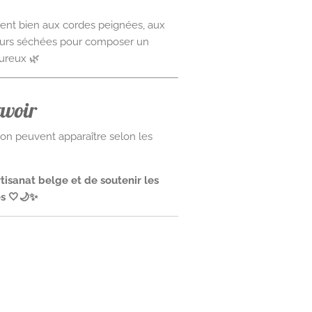
ment bien aux cordes peignées, aux
fleurs séchées pour composer un
ureux 🌿
avoir
tion peuvent apparaître selon les
artisanat belge et de soutenir les
es 🤍🌙✨