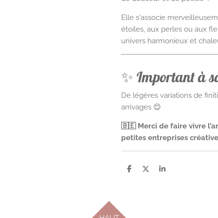
Elle s'associe merveilleuse
étoiles, aux perles ou aux 
univers harmonieux et chale
✨ Important à s
De légères variations de fini
arrivages 😊
🇧🇪 Merci de faire vivre l’
petites entreprises créativ
P
P
P
a
a
a
r
r
r
t
t
t
a
a
a
g
g
g
e
e
e