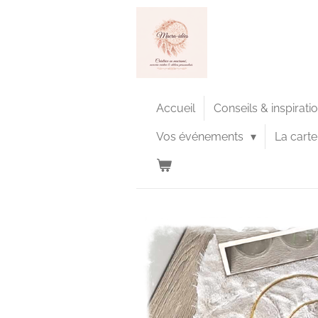
Passer
au
contenu
principal
Accueil
Conseils & inspirati
Vos événements
La cart