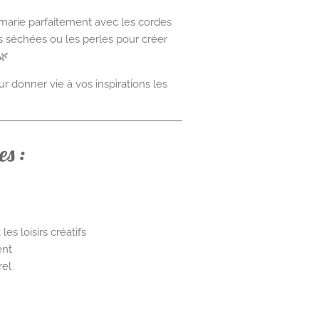
e marie parfaitement avec les cordes
urs séchées ou les perles pour créer
🌿
 donner vie à vos inspirations les
s :
es loisirs créatifs
ent
rel