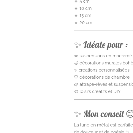
🔹 5 cm
🔹 10 cm
🔹 15 cm
🔹 20 cm
✨ Idéale pour :
🪢 suspensions en macramé
🌙 décorations murales bo
✨ créations personnalisées
🤍 décorations de chambre
🌿 attrape-rêves et suspensi
🎨 loisirs créatifs et DIY
✨ Mon conseil 
La lune en métal est parfait
de douceur et de poésie ✨