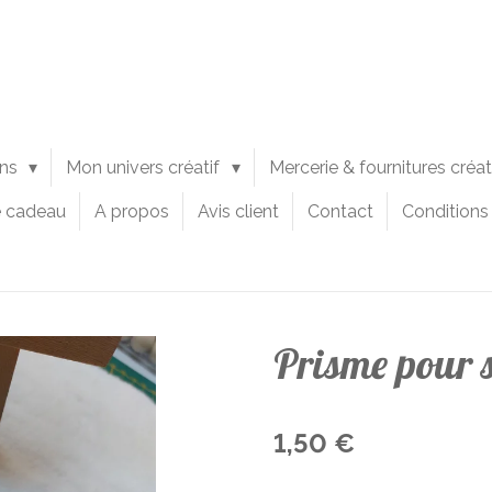
ons
Mon univers créatif
Mercerie & fournitures créa
e cadeau
A propos
Avis client
Contact
Conditions
Prisme pour 
1,50 €