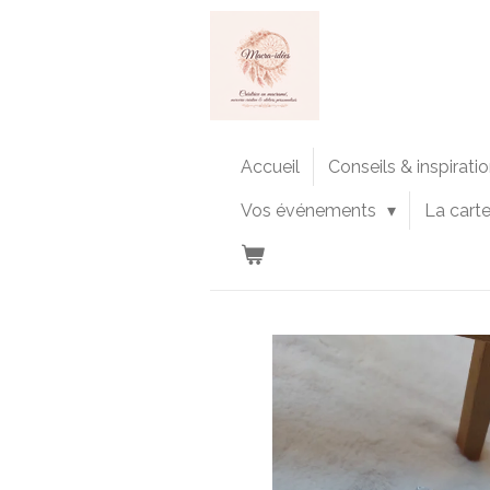
Passer
au
contenu
principal
Accueil
Conseils & inspirati
Vos événements
La cart