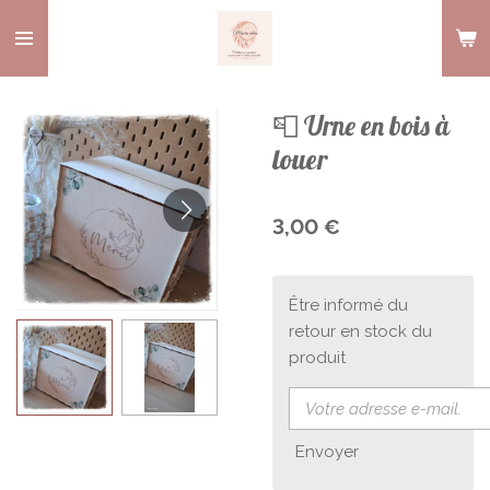
Passer
au
contenu
principal
📮 Urne en bois à
louer
3,00 €
Être informé du
retour en stock du
produit
Envoyer