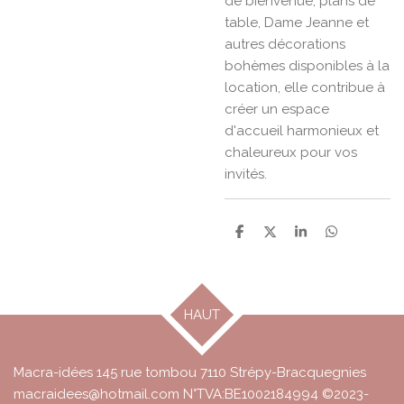
de bienvenue, plans de
table, Dame Jeanne et
autres décorations
bohèmes disponibles à la
location, elle contribue à
créer un espace
d'accueil harmonieux et
chaleureux pour vos
invités.
P
P
P
P
a
a
a
a
r
r
r
r
t
t
t
t
a
a
a
a
g
g
g
g
HAUT
e
e
e
e
r
r
r
r
Macra-idées 145 rue tombou 7110 Strépy-Bracquegnies
macraidees@hotmail.com N°TVA:BE1002184994 ©2023-