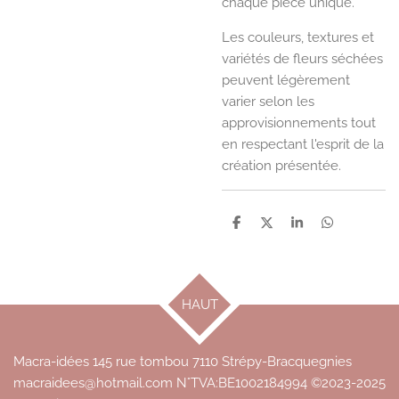
chaque pièce unique.
Les couleurs, textures et
variétés de fleurs séchées
peuvent légèrement
varier selon les
approvisionnements tout
en respectant l'esprit de la
création présentée.
P
P
P
P
a
a
a
a
r
r
r
r
t
t
t
t
a
a
a
a
g
g
g
g
HAUT
e
e
e
e
r
r
r
r
Macra-idées 145 rue tombou 7110 Strépy-Bracquegnies
macraidees@hotmail.com N°TVA:BE1002184994 ©2023-2025