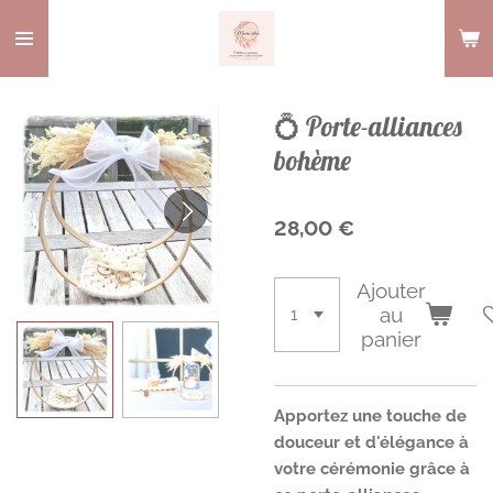
Passer
au
contenu
principal
💍 Porte-alliances
bohème
28,00 €
Ajouter
au
panier
Apportez une touche de
douceur et d'élégance à
votre cérémonie grâce à