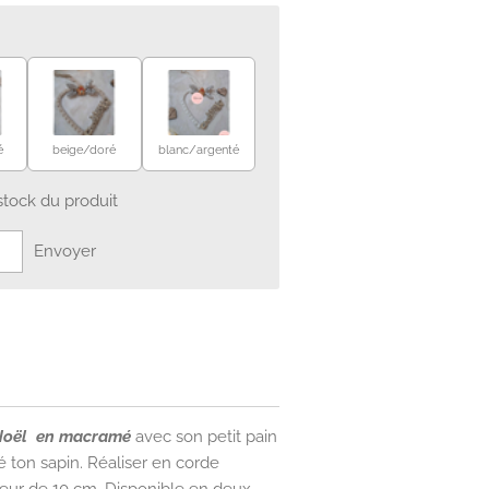
é
beige/doré
blanc/argenté
stock du produit
Envoyer
 Noël en macramé
avec son petit pain
é ton sapin. Réaliser en corde
oeur de 10 cm. Disponible en deux