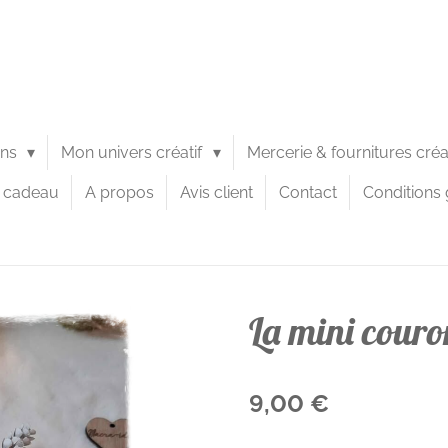
ons
Mon univers créatif
Mercerie & fournitures cré
e cadeau
A propos
Avis client
Contact
Conditions 
La mini cour
9,00 €