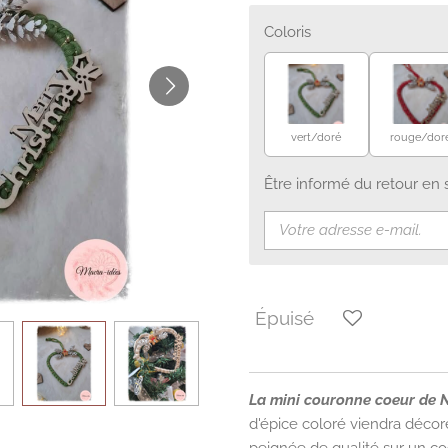
Coloris
vert/doré
rouge/dor
Être informé du retour en 
Épuisé
La mini couronne coeur de
d'épice coloré viendra décor
peignée de qualité sur un c