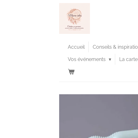
Passer
au
contenu
principal
Accueil
Conseils & inspirati
Vos événements
La cart