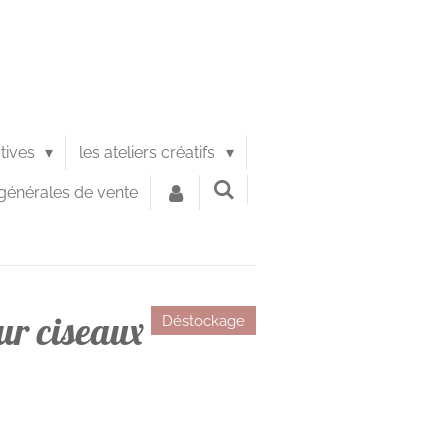
atives
les ateliers créatifs
générales de vente
ur ciseaux
Déstockage