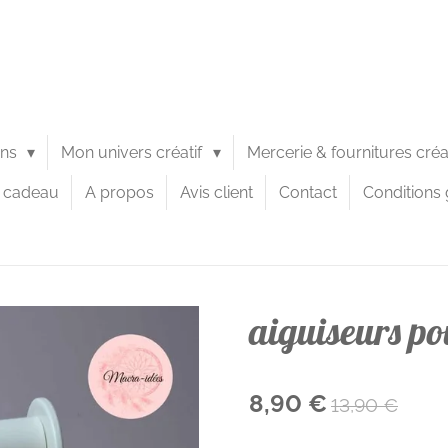
ons
Mon univers créatif
Mercerie & fournitures cré
e cadeau
A propos
Avis client
Contact
Conditions 
aiguiseurs po
8,90 €
13,90 €