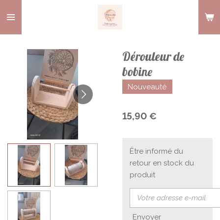
Passer
au
contenu
principal
Dérouleur de
bobine
Nouveauté
15,90 €
Être informé du
retour en stock du
produit
Envoyer