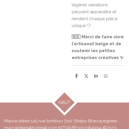
légères variations
peuvent apparaître et
rendent chaque pièce
unique 🤍
🇧🇪 Merci de faire vivre
l’artisanat belge et de
soutenir les petites
entreprises créatives ✨
P
P
P
P
a
a
a
a
r
r
r
r
t
t
t
t
a
a
a
a
g
g
g
g
HAUT
e
e
e
e
r
r
r
r
Macra-idées 145 rue tombou 7110 Strépy-Bracquegnies
macraidees@hotmail.com N°TVA:BE1002184994 ©2023-