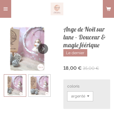
Passer
au
contenu
principal
Ange de Noël sur
lune – Douceur &
magie féérique
Le dernier
18,00 €
35,00 €
coloris