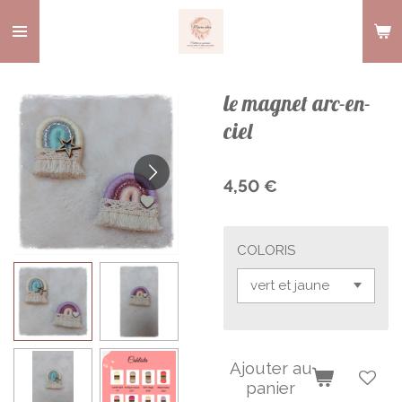
Passer
au
contenu
principal
le magnet arc-en-
ciel
4,50 €
COLORIS
Ajouter au
panier