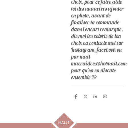
choix, pour ce faire aide
toi des nuanciers ajouter
en photo, avant de
finaliser ta commande
dans l'encart remarque,
dis moi les coloris de ton
choix ou contacte moi sur
Instagram, facebook ou
par mail
macraidees@hotmail.com
pour qu'on en discute
ensemble 🌸
P
P
P
P
a
a
a
a
r
r
r
r
t
t
t
t
a
a
a
a
g
g
g
g
HAUT
e
e
e
e