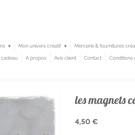
ons
Mon univers créatif
Mercerie & fournitures cré
e cadeau
A propos
Avis client
Contact
Conditions 
les magnets c
4,50 €