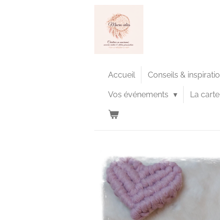
Passer
au
contenu
principal
Accueil
Conseils & inspirati
Vos événements
La cart