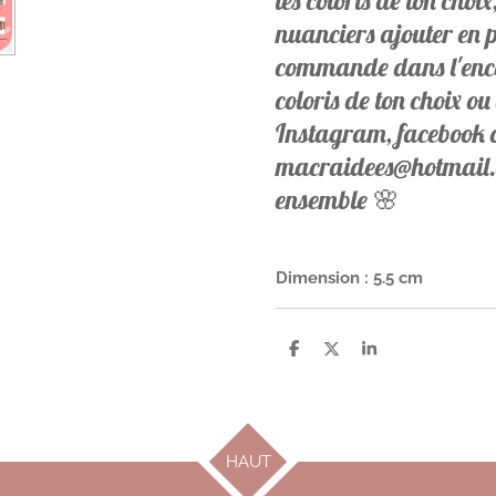
les coloris de ton choix
nuanciers ajouter en p
commande dans l'enca
coloris de ton choix ou
Instagram, facebook 
macraidees@hotmail.c
ensemble 🌸
Dimension : 5.5 cm
P
P
P
a
a
a
r
r
r
t
t
t
a
a
a
g
g
g
e
e
e
HAUT
r
r
r