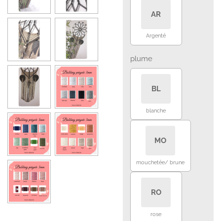
AR
Argenté
plume
BL
blanche
MO
mouchetée/ brune
RO
rose