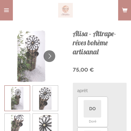
Passer
au
contenu
principal
Alisa – Attrape-
rêves bohème
artisanal
75,00 €
aprêt
DO
Doré