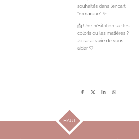
souhaités dans l’encart
“remarque” ✨
📩 Une hésitation sur les
coloris ou les matières ?
Je serai ravie de vous
aider 🤍
P
P
P
P
a
a
a
a
r
r
r
r
t
t
t
t
a
a
a
a
g
g
g
g
HAUT
e
e
e
e
r
r
r
r