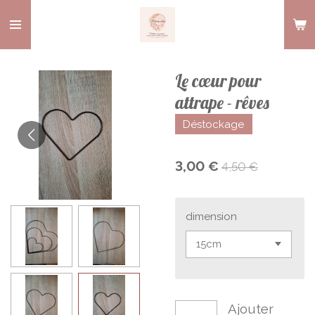
Passer
au
contenu
principal
Le cœur pour
attrape - rêves
Déstockage
3,00 €
4,50 €
dimension
Ajouter