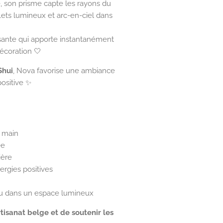
, son prisme capte les rayons du
eflets lumineux et arc-en-ciel dans
sante qui apporte instantanément
écoration 🤍
Shui
, Nova favorise une ambiance
ositive ✨
e main
ée
ière
ergies positives
 ou dans un espace lumineux
artisanat belge et de soutenir les