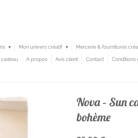
ons
Mon univers créatif
Mercerie & fournitures cré
e cadeau
A propos
Avis client
Contact
Conditions 
Nova – Sun ca
bohème