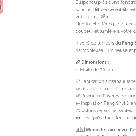
Suspendu près d’une fenêtre
soleil et diffuse de subtils r
votre pièce 🌈☀️
Une touche féérique et apai
douceur et lumière à votre d
Inspiré de l’univers du
Feng 
harmonieuse, lumineuse et p
📏 Dimensions :
⭐ Étoile de 20 cm
🤍 Fabrication artisanale fait
🪢 Réalisée en corde torsad
🌈 Prismes diffuseurs de lum
☀️ Inspiration Feng Shui & én
🎨 Coloris personnalisables
🏡 Idéal près d’une fenêtre
🇧🇪 Merci de faire vivre l’