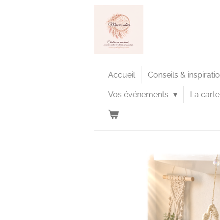
Passer
au
contenu
principal
Accueil
Conseils & inspirati
Vos événements
La cart