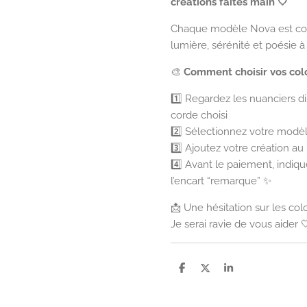
créations faites main 🤍
Chaque modèle Nova est con
lumière, sérénité et poésie à 
🎨
Comment choisir vos colo
1️⃣ Regardez les nuanciers d
corde choisi
2️⃣ Sélectionnez votre modèl
3️⃣ Ajoutez votre création au
4️⃣ Avant le paiement, indiqu
l’encart “remarque” ✨
📩 Une hésitation sur les colo
Je serai ravie de vous aider 
P
P
P
a
a
a
r
r
r
t
t
t