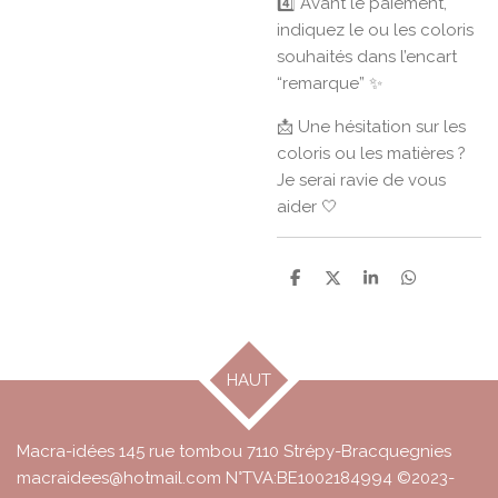
4️⃣ Avant le paiement,
indiquez le ou les coloris
souhaités dans l’encart
“remarque” ✨
📩 Une hésitation sur les
coloris ou les matières ?
Je serai ravie de vous
aider 🤍
P
P
P
P
a
a
a
a
r
r
r
r
t
t
t
t
a
a
a
a
g
g
g
g
HAUT
e
e
e
e
r
r
r
r
Macra-idées 145 rue tombou 7110 Strépy-Bracquegnies
macraidees@hotmail.com N°TVA:BE1002184994 ©2023-