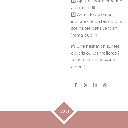
3️⃣ Ajoutez votre création
au panier 🛒
4️⃣ Avant le paiement,
indiquez le ou les coloris
souhaités dans l’encart
“remarque” ✨
📩 Une hésitation sur les
coloris ou les matières ?
Je serai ravie de vous
aider 🤍
P
P
P
P
a
a
a
a
r
r
r
r
t
t
t
t
a
a
a
a
g
g
g
g
HAUT
e
e
e
e
r
r
r
r