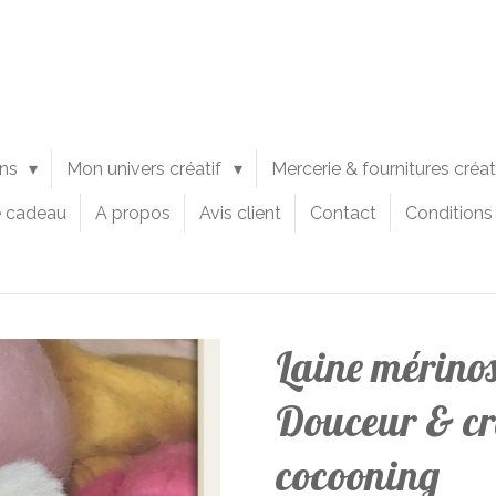
ons
Mon univers créatif
Mercerie & fournitures créa
e cadeau
A propos
Avis client
Contact
Conditions
Laine mérinos
Douceur & cr
cocooning