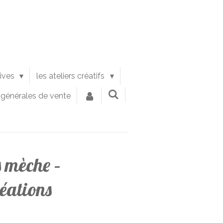
tives
les ateliers créatifs
 générales de vente
 mèche –
éations