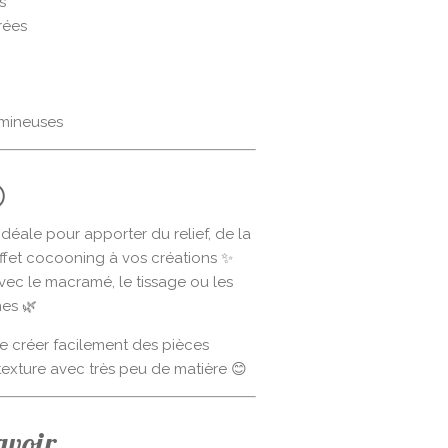
s
rées
umineuses

déale pour apporter du relief, de la
ffet cocooning à vos créations ✨
vec le macramé, le tissage ou les
es 🌿
e créer facilement des pièces
texture avec très peu de matière 😊
avoir