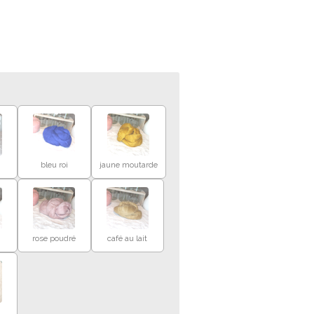
bleu roi
jaune moutarde
rose poudré
café au lait