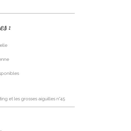
es :
elle
ienne
isponibles
ing et les grosses aiguilles n°45