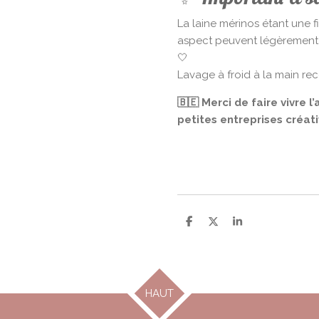
La laine mérinos étant une f
aspect peuvent légèrement va
🤍
Lavage à froid à la main r
🇧🇪 Merci de faire vivre l
petites entreprises créati
P
P
P
a
a
a
r
r
r
t
t
t
a
a
a
g
g
g
e
e
e
HAUT
r
r
r