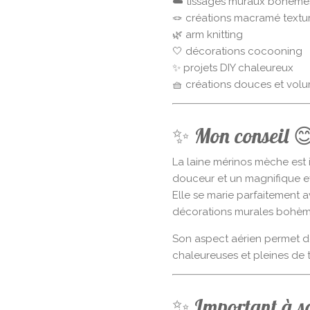
☁️ tissages muraux bohème
🪢 créations macramé textu
🌿 arm knitting
🤍 décorations cocooning
✨ projets DIY chaleureux
🧺 créations douces et vol
✨ Mon conseil 
La laine mérinos mèche est i
douceur et un magnifique e
Elle se marie parfaitement a
décorations murales bohèm
Son aspect aérien permet d
chaleureuses et pleines de 
✨ Important à s