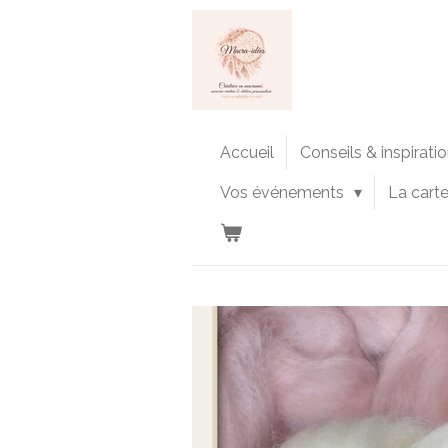
Passer
au
contenu
principal
Accueil
Conseils & inspirati
Vos événements
La cart