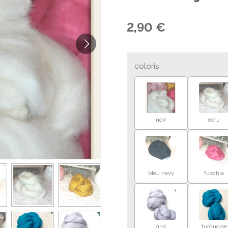
2,90 €
coloris
noir
ecru
bleu navy
fuschia
gris
turquoise