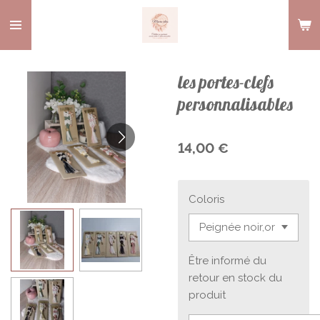
Passer
au
contenu
principal
les portes-clefs
personnalisables
14,00 €
Coloris
Être informé du
retour en stock du
produit