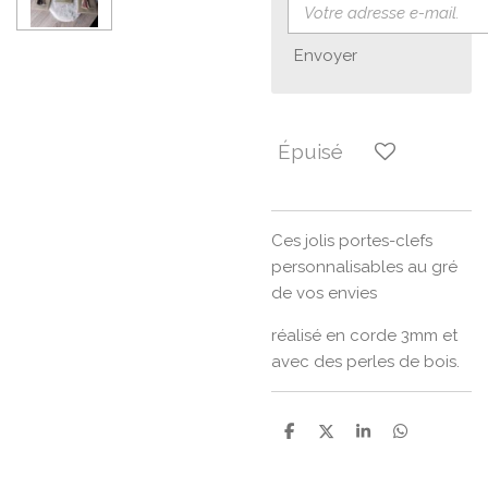
Envoyer
Épuisé
Ces jolis portes-clefs
personnalisables au gré
de vos envies
réalisé en corde 3mm et
avec des perles de bois.
P
P
P
P
a
a
a
a
r
r
r
r
t
t
t
t