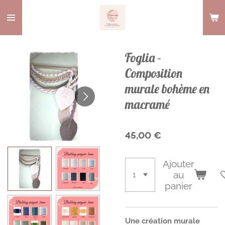
Passer
au
contenu
principal
Foglia –
Composition
murale bohème en
macramé
45,00 €
Ajouter
au
panier
Une création murale