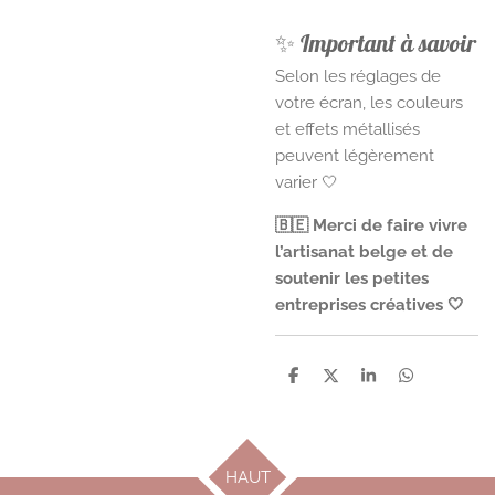
✨ Important à savoir
Selon les réglages de
votre écran, les couleurs
et effets métallisés
peuvent légèrement
varier 🤍
🇧🇪 Merci de faire vivre
l’artisanat belge et de
soutenir les petites
entreprises créatives 🤍
P
P
P
P
a
a
a
a
r
r
r
r
t
t
t
t
a
a
a
a
g
g
g
g
HAUT
e
e
e
e