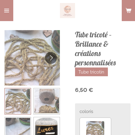
Passer
au
contenu
principal
Tube tricoté –
Brillance &
créations
personnalisées
Tube tricotin
6,50 €
coloris