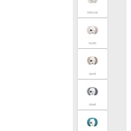
natural
nude
sand
steel