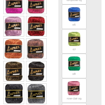
06
07
08
rose clair 09