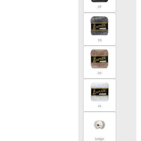
18
19
20
21
beige