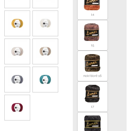
14
15
noir/doré 16
17