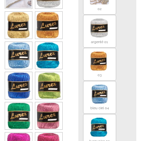
02
argenté 01
03
bleu ciel 04
turquoise 05