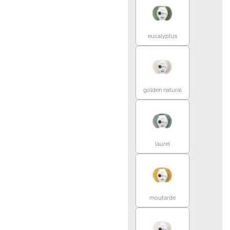
eucalyptus
golden natural
laurel
moutarde